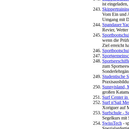
ist eingeladen,
Skippertraini
Vom Ein und A
Umgang mit D
Spandauer Yac
Revier, Wetter
Sportbootschu
wenn die Prüfu
Ziel erreicht h
Sportbootschu
Sportgemeinsc
Sportseeschif
zum Sportsees
Sonderlehrgän
Studentische S
Praxisausbildu
Sunnyisland, 
großen Katama
Surf Center i
Surf n'Sail Me
Xoriguer auf M
Surfschule - S
Segelkurs mit 
SwissTech
- s
Spezialanfert