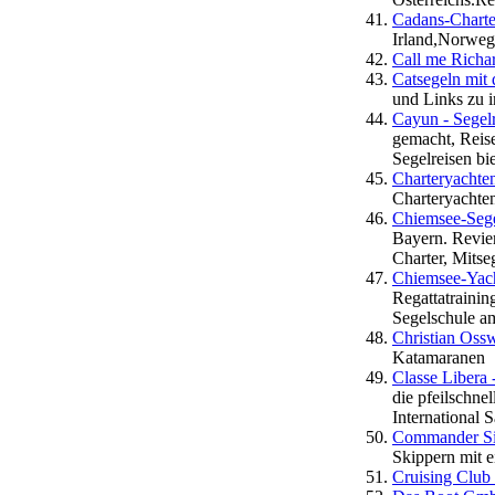
Cadans-Charte
Irland,Norweg
Call me Richa
Catsegeln mit
und Links zu i
Cayun - Segelr
gemacht, Reis
Segelreisen bi
Charteryachten
Charteryachte
Chiemsee-Seg
Bayern. Revier
Charter, Mitseg
Chiemsee-Yach
Regattatrainin
Segelschule a
Christian Oss
Katamaranen
Classe Libera -
die pfeilschn
International S
Commander Sip
Skippern mit 
Cruising Club