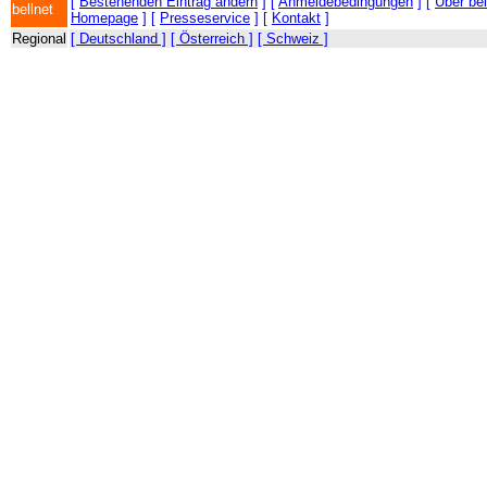
[
Bestehenden Eintrag ändern
] [
Anmeldebedingungen
] [
Über be
bellnet
Homepage
] [
Presseservice
] [
Kontakt
]
Regional
[ Deutschland ]
[ Österreich ]
[ Schweiz ]