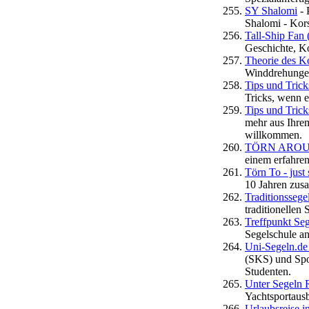
SY Shalomi
- 
Shalomi - Kors
Tall-Ship Fan 
Geschichte, Ko
Theorie des K
Winddrehungen
Tips und Trick
Tricks, wenn e
Tips und Tric
mehr aus Ihre
willkommen.
TÖRN AROUND 
einem erfahre
Törn To - just 
10 Jahren zus
Traditionssege
traditionellen 
Treffpunkt Seg
Segelschule an
Uni-Segeln.de
(SKS) und Spor
Studenten.
Unter Segeln 
Yachtsportausb
Urlaubsreise i