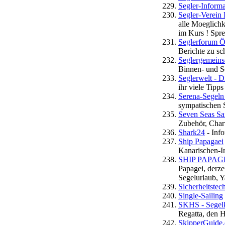
Segler-Inform
Segler-Verein
alle Moeglichk
im Kurs ! Spre
Seglerforum Ös
Berichte zu sc
Seglergemeinsc
Binnen- und S
Seglerwelt - D
ihr viele Tipp
Serena-Segeln 
sympatischen 
Seven Seas Sai
Zubehör, Char
Shark24
- Info
Ship Papagaei
Kanarischen-I
SHIP PAPAGEI
Papagei, derze
Segelurlaub, Y
Sicherheitstec
Single-Sailing
SKHS - Segelk
Regatta, den 
SkipperGuide.