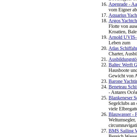
Apenrade - Aa
vom Eigner ab
Aquarius Yach
Argos Yachtch
Flotte von aus
Kroatien, Bale
Arnold UVIS-
Leben zum
Atlas Schiffa
Charter, Ausb
Ausbildungstö
Baltec Werft
Hausboote und
Gewicht von A
Barone Yachtin
Beneteau Schi
- Antares Océa
Blankeneser Se
Segelclubs an
viele Elbregat
Blauwasser - 
Weltumsegler, 
circumnavig
BMS Sailing
Bereich Wasse