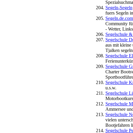
Spezialsuchmas
Segeln-Segeln
fuers Segeln in
Segeln.de.com 
Community für 
- Wetter, Link
Segelschule &
Segelschule D
aus mit kleine
Tjalken segeln
Segelschule El
Ferienunterkün
Segelschule G
Charter Boots
Sportbootführ
Segelschule Kr
u.s.w.
Segelschule 
Motorbootkurs
Segelschule M
Ammersee und
Segelschule N
vielen untersc
Bootjefahren l
Segelschule P