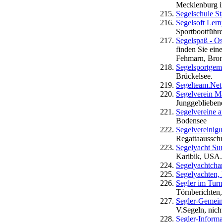
Mecklenburg i
Segelschule S
Segelsoft Ler
Sportbootführ
Segelspaß - Os
finden Sie ein
Fehmarn, Bron
Segelsportgem
Brückelsee.
Segelteam.Net
Segelverein Ma
Junggeblieben
Segelvereine 
Bodensee
Segelvereini
Regattaausschr
Segelyacht Su
Karibik, USA.
Segelyachtchar
Segelyachten,
Segler im Tur
Törnberichten
Segler-Gemein
V.Segeln, nicht
Segler-Inform