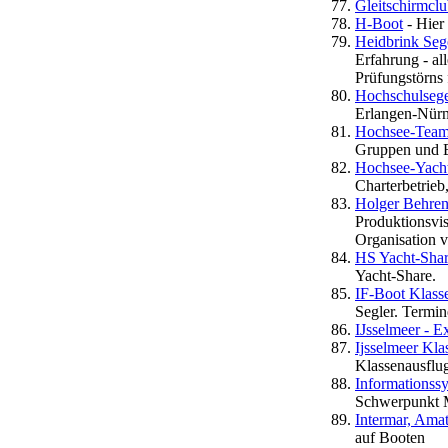
Gleitschirmcl
H-Boot
- Hier 
Heidbrink Sege
Erfahrung - al
Prüfungstörns 
Hochschulsege
Erlangen-Nürn
Hochsee-Team
Gruppen und E
Hochsee-Yacht
Charterbetrieb
Holger Behren
Produktionsvis
Organisation v
HS Yacht-Sha
Yacht-Share.
IF-Boot Klasse
Segler. Termin
IJsselmeer - E
Ijsselmeer Kla
Klassenausflug
Informationss
Schwerpunkt 
Intermar, Ama
auf Booten