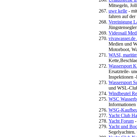
Mitsegeln, Jol
uwe kelle
- mit
fahren auf der
Vereinigung L
Jüngstensegle
Videosail Me
vivawasser.d
Medien und Wi
Motorboot, Was
WASI, maritim
Kette,Beschla
Wassersport K
Ersatzteile- 
Inspektionen 
Wassersport S
und WSL-Clu
Windbeutel Re
WSC Wasserbur
Informationen
WSG-Kaufbeur
Yacht Club Ha
Yacht Forum
-
Yacht und Boo
Segelyachten.