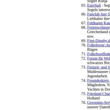
Segler Ronja
EuroSail
- Sege
Segeln interess
Fanclub fuer 
Liebhaber ihr
Feldkamp Kat
Ferienwohnung
Griechenland m
usw.
Finn-Dinghy.d
Folkeboote ch
Rügen
Folkebootflott
Forum für Wel
schwarzes Bret
Freizeit- und 
Muldestausee 
Jugendarbeit.
Freundeskreis
Mitgliedern, Y
Yachten in Deu
Friesland Chart
Holland
Geronimo-Serv
unserer Daten