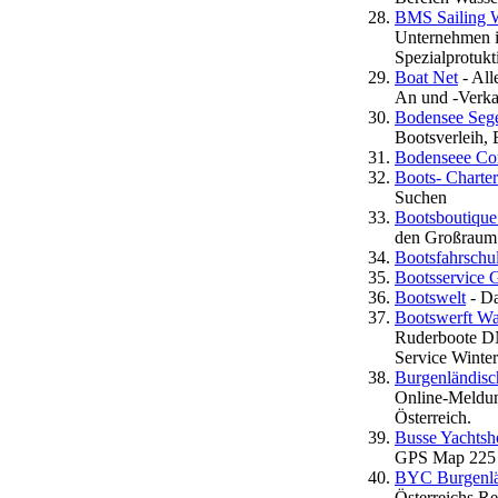
BMS Sailing 
Unternehmen i
Spezialprotukt
Boat Net
- All
An und -Verka
Bodensee Sege
Bootsverleih, 
Bodenseee Co
Boots- Charte
Suchen
Bootsboutique
den Großraum 
Bootsfahrschu
Bootsservice 
Bootswelt
- Da
Bootswerft W
Ruderboote DN
Service Winte
Burgenländisc
Online-Meldun
Österreich.
Busse Yachts
GPS Map 225 .
BYC Burgenlä
Österreichs.R