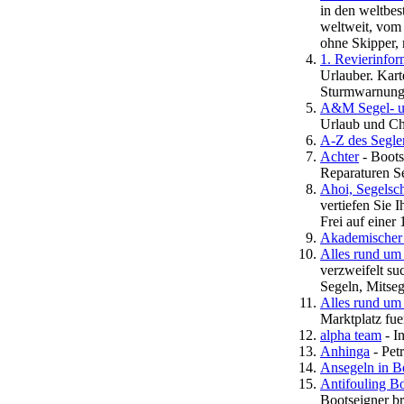
in den weltbes
weltweit, vom 
ohne Skipper, 
1. Revierinfor
Urlauber. Kart
Sturmwarnunge
A&M Segel- u
Urlaub und Ch
A-Z des Segler
Achter
- Boot
Reparaturen S
Ahoi, Segelsc
vertiefen Sie 
Frei auf einer
Akademischer 
Alles rund um 
verzweifelt s
Segeln, Mitseg
Alles rund um
Marktplatz fu
alpha team
- I
Anhinga
- Pet
Ansegeln in Be
Antifouling B
Bootseigner b