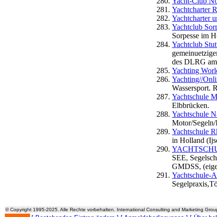
Yacht-Club No
Yachtcharter 
Yachtcharter u
Yachtclub Sor
Sorpesse im H
Yachtclub Stut
gemeinuetziger
des DLRG am 
Yachting Worl
Yachting//Onl
Wassersport. R
Yachtschule M
Elbbrücken.
Yachtschule N
Motor/Segeln
Yachtschule R
in Holland (Ij
YACHTSCHULE 
SEE, Segelsch
GMDSS, (eige
Yachtschule-A
Segelpraxis,T
© Copyright 1995-2025. Alle Rechte vorbehalten. International Consulting and Marketing Gro