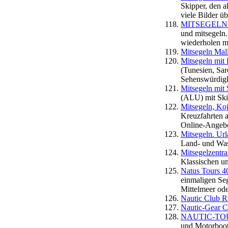
Skipper, den a
viele Bilder ü
MITSEGELN fue
und mitsegeln.
wiederholen mo
Mitsegeln Mal
Mitsegeln mit 
(Tunesien, Sar
Sehenswürdigk
Mitsegeln mit 
(ALU) mit Ski
Mitsegeln, Koj
Kreuzfahrten a
Online-Angebo
Mitsegeln. Url
Land- und Was
Mitsegelzentra
Klassischen un
Natus Tours 4
einmaligen Seg
Mittelmeer ode
Nautic Club Ri
Nautic-Gear 
NAUTIC-TOURS
und Motorbootc