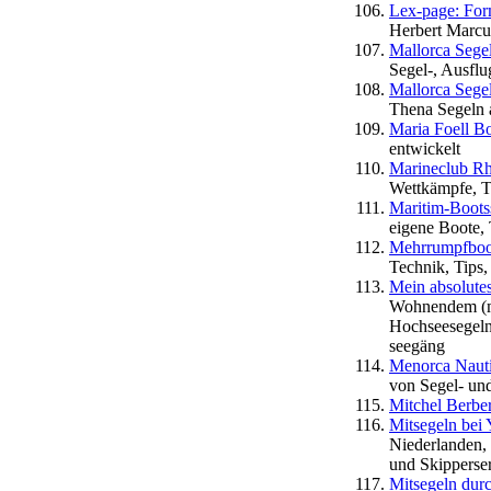
Lex-page: For
Herbert Marcu
Mallorca Sege
Segel-, Ausflu
Mallorca Sege
Thena Segeln 
Maria Foell B
entwickelt
Marineclub Rh
Wettkämpfe, T
Maritim-Boots
eigene Boote, 
Mehrrumpfboo
Technik, Tips, 
Mein absolutes
Wohnendem (mi
Hochseesegeln
seegäng
Menorca Nauti
von Segel- un
Mitchel Berbe
Mitsegeln bei 
Niederlanden,
und Skipperser
Mitsegeln durc