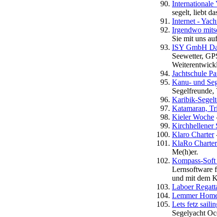
International
segelt, liebt 
Internet - Yac
Irgendwo mitse
Sie mit uns au
ISY GmbH Das
Seewetter, GP
Weiterentwickl
Jachtschule Pa
Kanu- und Seg
Segelfreunde, 
Karibik-Segel
Katamaran, Tr
Kieler Woche
Kirchhellener 
Klaro Charter
KlaRo Charter
Me(h)er.
Kompass-Soft
Lernsoftware 
und mit dem K
Laboer Regatt
Lemmer Home
Lets fetz saili
Segelyacht Oc