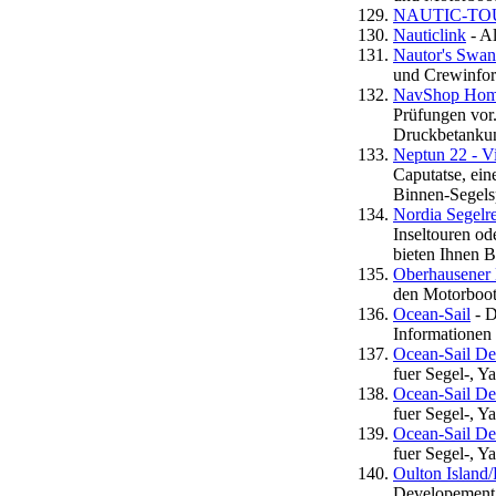
NAUTIC-TOUR
Nauticlink
- Al
Nautor's Swan
und Crewinfor
NavShop Hom
Prüfungen vor.
Druckbetanku
Neptun 22 - V
Caputatse, ein
Binnen-Segelsp
Nordia Segelre
Inseltouren od
bieten Ihnen 
Oberhausener 
den Motorboot-
Ocean-Sail
- D
Informationen 
Ocean-Sail Der
fuer Segel-, Y
Ocean-Sail Der
fuer Segel-, Y
Ocean-Sail Der
fuer Segel-, Y
Oulton Island
Developement