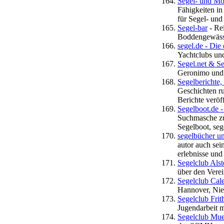
Segel- und M
Fähigkeiten in
für Segel- und
Segel-bar
- Rei
Boddengewäss
segel.de - Die
Yachtclubs un
Segel.net & Se
Geronimo und F
Segelberichte
Geschichten r
Berichte veröf
Segelboot.de -
Suchmasche zu
Segelboot, seg
segelbücher u
autor auch sei
erlebnisse un
Segelclub Alst
über den Verei
Segelclub Cal
Hannover, Nie
Segelclub Fri
Jugendarbeit m
Segelclub Mueh