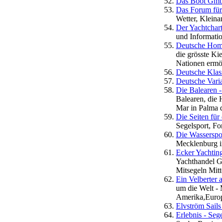
Das Boot Gmb
Das Forum für
Wetter, Klein
Der Yachtchar
und Informatio
Deutsche Home
die grösste Ki
Nationen ermög
Deutsche Klas
Deutsche Vari
Die Balearen -
Balearen, die
Mar in Palma 
Die Seiten für
Segelsport, Fo
Die Wasserspo
Mecklenburg i
Ecker Yachting
Yachthandel G
Mitsegeln Mitt
Ein Velberter 
um die Welt - 
Amerika,Europa
Elvström Sails
Erlebnis - Se