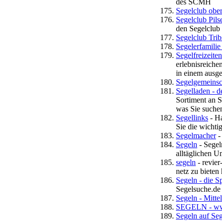
des SCMH
Segelclub obe
Segelclub Pils
den Segelclub 
Segelclub Tri
Segelerfamilie
Segelfreizeiten
erlebnisreiche
in einem ausg
Segelgemeinsc
Segelladen - d
Sortiment an S
was Sie suche
Segellinks
- Ha
Sie die wicht
Segelmacher
-
Segeln
- Segel
alltäglichen U
segeln
- revier
netz zu bieten 
Segeln - die S
Segelsuche.de 
Segeln - Mitte
SEGELN - ww
Segeln auf Se