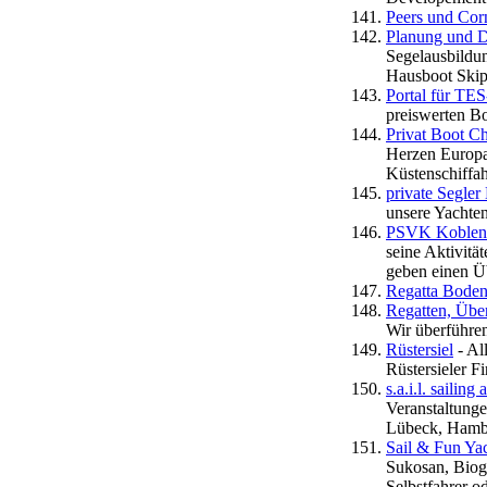
Peers und Cor
Planung und D
Segelausbildu
Hausboot Skip
Portal für TE
preiswerten B
Privat Boot Ch
Herzen Europa
Küstenschiffah
private Segl
unsere Yachten
PSVK Koblenz 
seine Aktivitä
geben einen Üb
Regatta Boden
Regatten, Übe
Wir überführen
Rüstersiel
- Al
Rüstersieler F
s.a.i.l. sailin
Veranstaltunge
Lübeck, Hambu
Sail & Fun Ya
Sukosan, Biogr
Selbstfahrer o