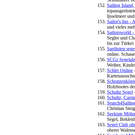
Sailing Island
topausgerüstet
Ijsselmeer und
Sailor's Inn - 
und vieles meh
Sailorsworld -
Segler und Cha
bis zur Türkei
Sardinien sege
online. Schaue
SCGr Segelabt
Weiher, Kinde
Schlei Online
-
Kartenausschni
Schratzenkönig
Holzbootes de
Schultz Segel
-
Schultz, Carst
Search4Sailin
Christian Steig
Seekiste Möh
Segel, Beklei
Segel Club ob
oberer Walens