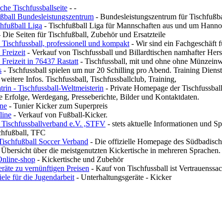
he Tischfussballseite
- -
ball Bundesleistungszentrum
- Bundesleistungszentrum für Tischfußbal
hfußball Liga
- Tischfußball Liga für Mannschaften aus und um Hanno
 Die Seiten für Tischfußball, Zubehör und Ersatzteile
 Tischfussball, professionell und kompakt
- Wir sind ein Fachgeschäft f
Freizeit
- Verkauf von Tischfussball und Billardtischen namhafter Herst
Freizeit in 76437 Rastatt
- Tischfussball, mit und ohne ohne Münzeinwu
s
- Tschfussball spielen um nur 20 Schilling pro Abend. Training Dien
eitere Infos. Tischfussball, Tischfussballclub, Training,
trin - Tischfussball-Weltmeisterin
- Private Homepage der Tischfussball-
 Erfolge, Werdegang, Presseberichte, Bilder und Kontaktdaten.
ne
- Tunier Kicker zum Superpreis
line
- Verkauf von Fußball-Kicker.
r Tischfussballverband e.V. ,STFV
- stets aktuelle Informationen und 
chfußball, TFC
Tischfußball Soccer Verband
- Die offizielle Homepage des Südbadisch
 Übersicht über die meistgenutzten Kickertische in mehreren Sprachen.
Online-shop
- Kickertische und Zubehör
eräte zu vernünftigen Preisen
- Kauf von Tischfussball ist Vertrauenssa
iele für die Jugendarbeit
- Unterhaltungsgeräte - Kicker