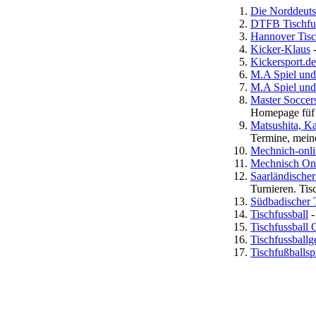
Die Norddeutsc
DTFB Tischfuß
Hannover Tisc
Kicker-Klaus
-
Kickersport.de
M.A Spiel und 
M.A Spiel und 
Master Soccer
Homepage füf w
Matsushita, Ka
Termine, meine
Mechnich-onli
Mechnisch On
Saarländische
Turnieren. Tis
Südbadischer 
Tischfussball
-
Tischfussball 
Tischfussballg
Tischfußballsp