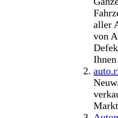
Ganze
Fahrz
aller
von A
Defek
Ihnen
auto.r
Neuwa
verka
Markt
Autom