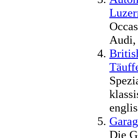
Luzer
Occas
Audi,
Briti
Täuff
Spezi
klass
engli
Garag
Die G