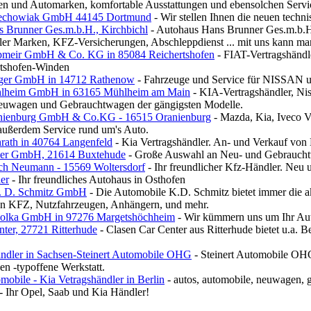
gen und Automarken, komfortable Ausstattungen und ebensolchen Servi
zechowiak GmbH 44145 Dortmund
- Wir stellen Ihnen die neuen techn
 Brunner Ges.m.b.H., Kirchbichl
- Autohaus Hans Brunner Ges.m.b.H.
ler Marken, KFZ-Versicherungen, Abschleppdienst ... mit uns kann ma
pmeir GmbH & Co. KG in 85084 Reichertshofen
- FIAT-Vertragshänd
tshofen-Winden
ger GmbH in 14712 Rathenow
- Fahrzeuge und Service für NISSAN 
lheim GmbH in 63165 Mühlheim am Main
- KIA-Vertragshändler, Nis
uwagen und Gebrauchtwagen der gängigsten Modelle.
nienburg GmbH & Co.KG - 16515 Oranienburg
- Mazda, Kia, Iveco V
außerdem Service rund um's Auto.
rath in 40764 Langenfeld
- Kia Vertragshändler. An- und Verkauf von 
ier GmbH, 21614 Buxtehude
- Große Auswahl an Neu- und Gebrauch
ch Neumann - 15569 Woltersdorf
- Ihr freundlicher Kfz-Händler. Neu
er
- Ihr freundliches Autohaus in Osthofen
. D. Schmitz GmbH
- Die Automobile K.D. Schmitz bietet immer die 
n KFZ, Nutzfahrzeugen, Anhängern, und mehr.
Fiolka GmbH in 97276 Margetshöchheim
- Wir kümmern uns um Ihr Auto
nter, 27721 Ritterhude
- Clasen Car Center aus Ritterhude bietet u.a. 
ändler in Sachsen-Steinert Automobile OHG
- Steinert Automobile OHG
n -typoffene Werkstatt.
obile - Kia Vetragshändler in Berlin
- autos, automobile, neuwagen, 
- Ihr Opel, Saab und Kia Händler!