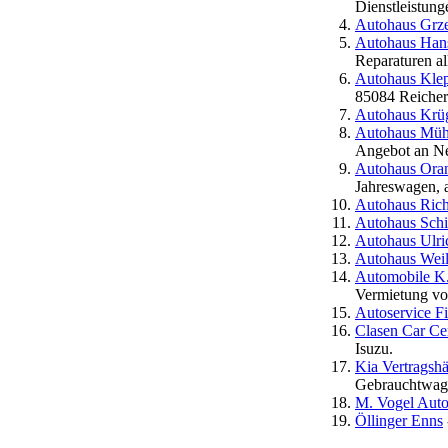
Dienstleistun
Autohaus Gr
Autohaus Hans
Reparaturen al
Autohaus Kle
85084 Reicher
Autohaus Krü
Autohaus Müh
Angebot an Ne
Autohaus Ora
Jahreswagen, 
Autohaus Rich
Autohaus Sch
Autohaus Ulri
Autohaus Weil
Automobile K
Vermietung vo
Autoservice 
Clasen Car Ce
Isuzu.
Kia Vertragsh
Gebrauchtwage
M. Vogel Autom
Öllinger Enns