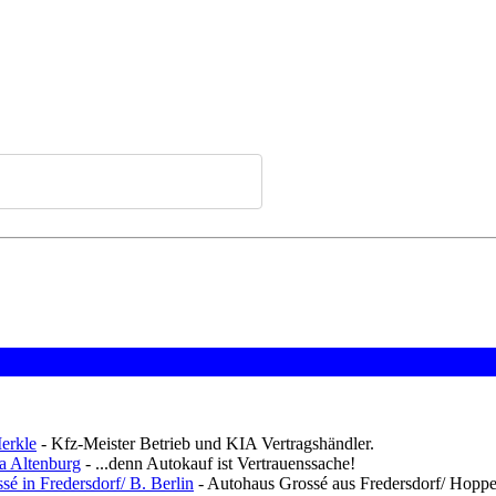
erkle
- Kfz-Meister Betrieb und KIA Vertragshändler.
a Altenburg
- ...denn Autokauf ist Vertrauenssache!
é in Fredersdorf/ B. Berlin
- Autohaus Grossé aus Fredersdorf/ Hoppeg