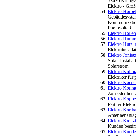
53639 Königswi
Elektro - Groß
Elektro Hörbe
Gebäudesystem
Kommunikations
Photovoltaik.
Elektro Holle
Elektro Humm
Elektro Hutz 
Elektroinstall
Elektro Jonie
Solar, Install
Solarstrom
Elektro Köllma
Elektriker für
Elektro Koer
Elektro Konrat
Zufriedenheit 
Elektro Kop
Partner Elek
Elektro Kortha
Antennenanlag
Elektro Kreuz
Kunden besti
Elektro Kund