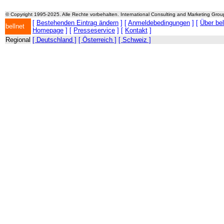
© Copyright 1995-2025. Alle Rechte vorbehalten. International Consulting and Marketing Gro
[
Bestehenden Eintrag ändern
] [
Anmeldebedingungen
] [
Über be
bellnet
Homepage
] [
Presseservice
] [
Kontakt
]
Regional
[ Deutschland ]
[ Österreich ]
[ Schweiz ]