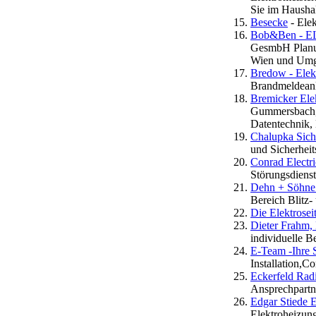
Sie im Haushal
Besecke
- Ele
Bob&Ben - E
GesmbH Planu
Wien und Umge
Bredow - Elekt
Brandmeldean
Bremicker Elek
Gummersbach, 
Datentechnik, 
Chalupka Sich
und Sicherheit
Conrad Electr
Störungsdiens
Dehn + Söhn
Bereich Blitz
Die Elektrosei
Dieter Frahm,
individuelle B
E-Team -Ihre 
Installation,C
Eckerfeld Ra
Ansprechpartne
Edgar Stiede E
Elektroheizung