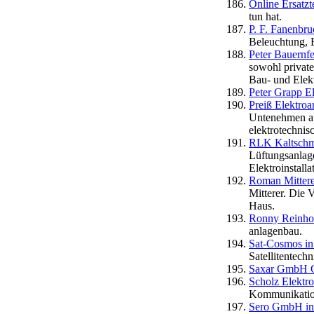
Online Ersatzt
tun hat.
P. F. Fanenbru
Beleuchtung, E
Peter Bauernfe
sowohl private
Bau- und Elek
Peter Grapp 
Preiß Elektr
Untenehmen auf
elektrotechnis
RLK Kaltschm
Lüftungsanlag
Elektroinstalla
Roman Mittere
Mitterer. Die
Haus.
Ronny Reinhol
anlagenbau.
Sat-Cosmos in
Satellitentech
Saxar GmbH 
Scholz Elekt
Kommunikation
Sero GmbH in