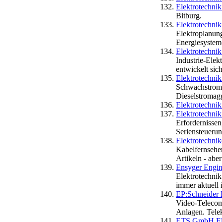
Elektrotechn
Bitburg.
Elektrotechnik
Elektroplanung
Energiesystem
Elektrotechni
Industrie-Elek
entwickelt sic
Elektrotechn
Schwachstromi
Dieselstromag
Elektrotechni
Elektrotechni
Erfordernissen
Seriensteuerun
Elektrotechnik
Kabelfernsehe
Artikeln - abe
Ensyger Engi
Elektrotechnik
immer aktuell 
EP:Schneider 
Video-Telecom
Anlagen. Tele
ETS GmbH Ele