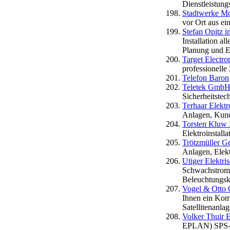
Dienstleistung
Stadtwerke 
vor Ort aus ei
Stefan Opitz i
Installation a
Planung und Er
Target Electr
professionelle 
Telefon Baron
Teletek GmbH
Sicherheitstec
Terhaar Elektr
Anlagen, Kunde
Torsten Kluw E
Elektroinstall
Trötzmüller G
Anlagen, Elek
Utiger Elektr
Schwachstrom-
Beleuchtungskö
Vogel & Otto 
Ihnen ein Kom
Satellitenanla
Volker Thuir E
EPLAN) SPS-So