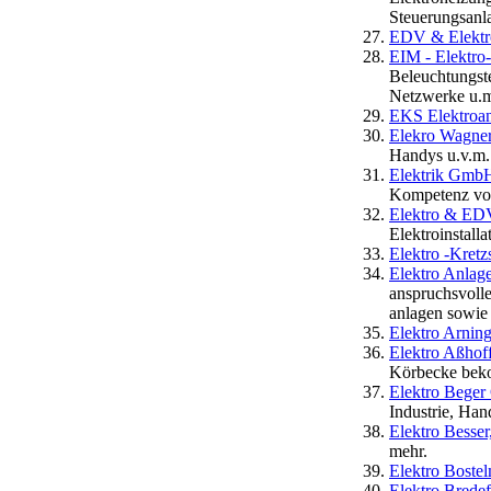
Steuerungsanl
EDV & Elekt
EIM - Elektro
Beleuchtungst
Netzwerke u.
EKS Elektroa
Elekro Wagne
Handys u.v.m.
Elektrik GmbH
Kompetenz vom
Elektro & ED
Elektroinstalla
Elektro -Kret
Elektro Anlag
anspruchsvolle
anlagen sowie 
Elektro Arning
Elektro Aßho
Körbecke beko
Elektro Beger
Industrie, Han
Elektro Besser
mehr.
Elektro Boste
Elektro Bred