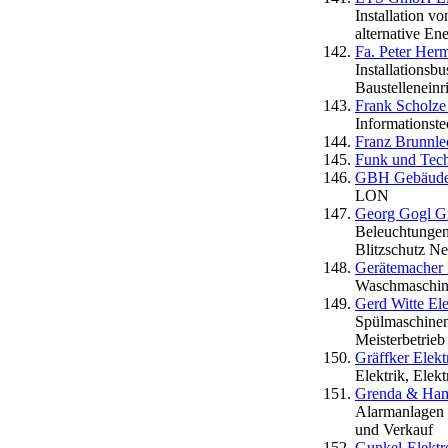
Installation 
alternative En
Fa. Peter Herm
Installationsb
Baustelleneinr
Frank Scholze 
Informationst
Franz Brunnle
Funk und Tec
GBH Gebäudes
LON
Georg Gogl G
Beleuchtungen
Blitzschutz Ne
Gerätemacher 
Waschmaschine
Gerd Witte El
Spülmaschinen
Meisterbetrieb
Gräffker Ele
Elektrik, Elek
Grenda & Ham
Alarmanlagen ,
und Verkauf
Gunkel-Elektr