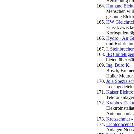
Herstellung u
Humane Elektr
Menschen wirkt
gesunde Elektr
HW Gleichric
Einsatzzwecke
Korbspulenträg
Hydro - Air 
und Rohrleitun
I. Steinbrech
IEQ Iintellig
bieten über 60
Ing. Büro K. 
Bosch, Bremer
Haller Meurer,
Jola Spezialsc
Leckagedetekti
Kaiser Elektr
Telefonanlagen
Krabbes Elektr
Elektroinstall
Antennenanlage
Kretzschmar
-
Lichtconcept 
Anlagen,Netz