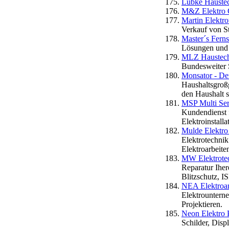
Lübke Haustec
M&Z Elektro 
Martin Elektro
Verkauf von S
Master´s Fern
Lösungen und
MLZ Haustech
Bundesweiter 
Monsator - Der
Haushaltsgroßg
den Haushalt s
MSP Multi Se
Kundendienst 
Elektroinstalla
Mulde Elektr
Elektrotechnik
Elektroarbeite
MW Elektrotec
Reparatur Iher
Blitzschutz, 
NEA Elektroa
Elektrounterne
Projektieren.
Neon Elektro 
Schilder, Displ