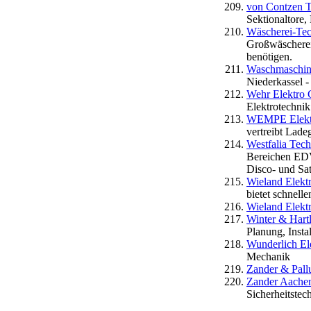
von Contzen T
Sektionaltore, 
Wäscherei-Te
Großwäscherei
benötigen.
Waschmaschin
Niederkassel -
Wehr Elektro
Elektrotechnik
WEMPE Elekt
vertreibt Lad
Westfalia Tech
Bereichen EDV
Disco- und Sat
Wieland Elektr
bietet schnell
Wieland Elektr
Winter & Har
Planung, Insta
Wunderlich El
Mechanik
Zander & Pal
Zander Aache
Sicherheitstec