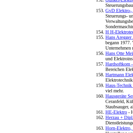
Steuerungsbau
GvD Elektro-,
Steuerungs- un
Verwaltungsbe
Sondermaschi
H H-Elektrote
Hans Aregger A
begann 1977. 
Unternehmen mi
Hans Otte Mei
und Elektroins
Hardsoftkom - 
Bereichen Elek
Hartmann Elek
Elektrotechnik
Haus-Technik
viel mehr.
Hausgeräte Se
Ceranfeld, Kü
Staubsauger, al
HE-Elektro
- H
Herzau + Dipl
Dienstleistung
Horn-Elektro,