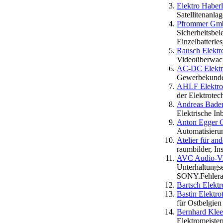
Elektro Haberl
Satellitenanla
Pfrommer G
Sicherheitsbel
Einzelbatterie
Rausch Elektr
Videoüberwachu
AC-DC Elektr
Gewerbekunden
AHLF Elektro
der Elektrotec
Andreas Bad
Elektrische 
Anton Egger 
Automatisieru
Atelier für an
raumbilder, Ins
AVC Audio-Vi
Unterhaltung
SONY.Fehlerana
Bartsch Elekt
Bastin Elektr
für Ostbelgien
Bernhard Klee
Elektromeister