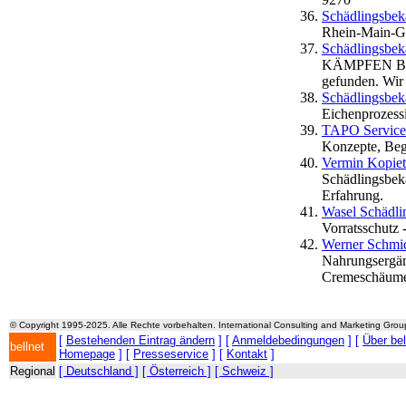
Schädlingsbek
Rhein-Main-Ge
Schädlingsbe
KÄMPFEN BI
gefunden. Wir 
Schädlingsbek
Eichenprozess
TAPO Servic
Konzepte, Be
Vermin Kopie
Schädlingsbek
Erfahrung.
Wasel Schädli
Vorratsschutz -
Werner Schmi
Nahrungsergän
Cremeschäume 
© Copyright 1995-2025. Alle Rechte vorbehalten. International Consulting and Marketing Gro
[
Bestehenden Eintrag ändern
] [
Anmeldebedingungen
] [
Über be
bellnet
Homepage
] [
Presseservice
] [
Kontakt
]
Regional
[ Deutschland ]
[ Österreich ]
[ Schweiz ]