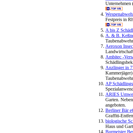
Unternehmen 
Wespenabweh
Festpreis in 
A bis Z Schä
A. & B. Keßn
Taubenabwehr
Aeroxon Insec
Landwirtschaf
Ambitec -Vers
Schädlingsbek
Anzlinger in 
Kammerjäger) 
Taubenabwehr
AP Schädlings
Spezialanwen
ARIES Umwel
Garten. Neben
angeboten.
Berliner Bär 
Graffiti-Entfe
biologische S
Haus und Gart
Burmeister B