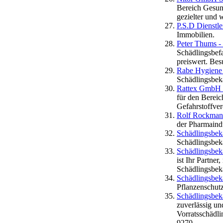
Bereich Gesund
gezielter und 
P.S.D Dienstle
Immobilien.
Peter Thums 
Schädlingsbefa
preiswert. Bes
Rabe Hygiene 
Schädlingsbe
Rattex GmbH 
für den Berei
Gefahrstoffve
Rolf Rockma
der Pharmaind
Schädlingsbek
Schädlingsbek
Schädlingsbek
ist Ihr Partne
Schädlingsbek
Schädlingsbe
Pflanzenschu
Schädlingsbe
zuverlässig un
Vorratsschädl
9270