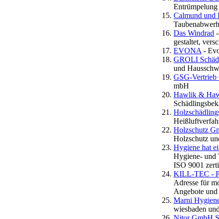
Entrümpelung
Calmund und 
Taubenabwerhr
Das Windrad
-
gestaltet, ver
EVONA
- Evo
GROLI Schädl
und Hausschw
GSG-Vertrie
mbH
Hawlik & Haw
Schädlingsbek
Holzschädling
Heißluftverfah
Holzschutz Gm
Holzschutz und
Hygiene hat e
Hygiene- und 
ISO 9001 zerti
KILL-TEC - Pr
Adresse für m
Angebote und 
Marni Hygien
wiesbaden un
Nitor GmbH S