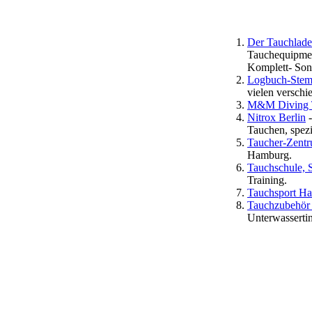
Der Tauchlade
Tauchequipment
Komplett- Son
Logbuch-Stemp
vielen verschi
M&M Diving 
Nitrox Berlin
-
Tauchen, spez
Taucher-Zent
Hamburg.
Tauchschule, 
Training.
Tauchsport H
Tauchzubehör 
Unterwassertin