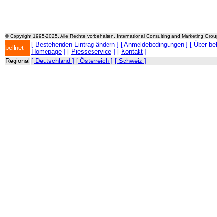
© Copyright 1995-2025. Alle Rechte vorbehalten. International Consulting and Marketing Gro
[
Bestehenden Eintrag ändern
] [
Anmeldebedingungen
] [
Über be
bellnet
Homepage
] [
Presseservice
] [
Kontakt
]
Regional
[ Deutschland ]
[ Österreich ]
[ Schweiz ]