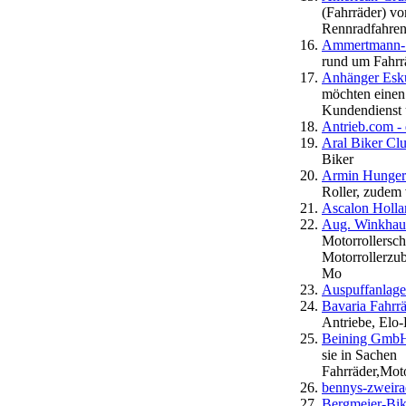
(Fahrräder) vo
Rennradfahren 
Ammertmann- 
rund um Fahrr
Anhänger Esk
möchten einen
Kundendienst 
Antrieb.com - 
Aral Biker Clu
Biker
Armin Hunger
Roller, zudem
Ascalon Holla
Aug. Winkha
Motorrollersch
Motorrollerzub
Mo
Auspuffanlage
Bavaria Fahrr
Antriebe, Elo-
Beining Gmb
sie in Sachen
Fahrräder,Moto
bennys-zweirad
Bergmeier-Bik