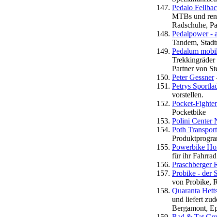
Pedalo Fellba
MTBs und renn
Radschuhe, Pa
Pedalpower - a
Tandem, Stadtr
Pedalum mobile
Trekkingräder 
Partner von Ste
Peter Gessner
Petrys Sportl
vorstellen.
Pocket-Fighter
Pocketbike
Polini Center
Poth Transpo
Produktprogram
Powerbike Ho
für ihr Fahrrad
Praschberger 
Probike - der S
von Probike, 
Quaranta Hetts
und liefert z
Bergamont, Epp
Rad & Tat Gm