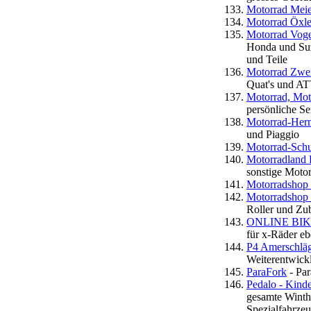
Motorrad Meie
Motorrad Öxle
Motorrad Voge
Honda und Suz
und Teile
Motorrad Zwe
Quat's und AT
Motorrad, Mot
persönliche Se
Motorrad-Herm
und Piaggio
Motorrad-Schu
Motorradland
sonstige Motor
Motorradshop 
Motorradshop 
Roller und Zu
ONLINE BIK
für x-Räder eb
P4 Amerschläg
Weiterentwickl
ParaFork
- Par
Pedalo - Kind
gesamte Winth
Spezialfahrzeu