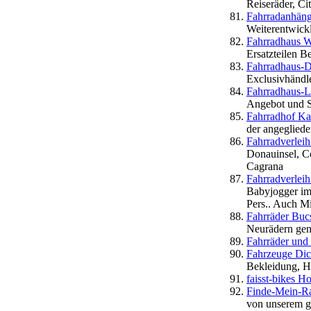
Reiseräder, Ci
Fahrradanhäng
Weiterentwick
Fahrradhaus 
Ersatzteilen 
Fahrradhaus-
Exclusivhändl
Fahrradhaus-L
Angebot und S
Fahrradhof Ka
der angegliede
Fahrradverlei
Donauinsel, C
Cagrana
Fahrradverlei
Babyjogger im
Pers.. Auch Mi
Fahrräder Buc
Neurädern gena
Fahrräder und
Fahrzeuge Dic
Bekleidung, H
faisst-bikes H
Finde-Mein-
von unserem gr