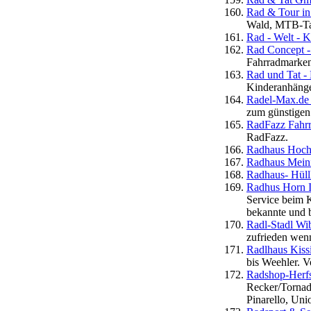
Rad & Tour in
Wald, MTB-Ta
Rad - Welt - 
Rad Concept -
Fahrradmarken
Rad und Tat -
Kinderanhänger
Radel-Max.de -
zum günstigen 
RadFazz Fahrr
RadFazz.
Radhaus Hochs
Radhaus Mein
Radhaus- Hüll
Radhus Horn I
Service beim K
bekannte und 
Radl-Stadl Wi
zufrieden wenn
Radlhaus Kiss
bis Weehler. 
Radshop-Herf
Recker/Tornad
Pinarello, Uni