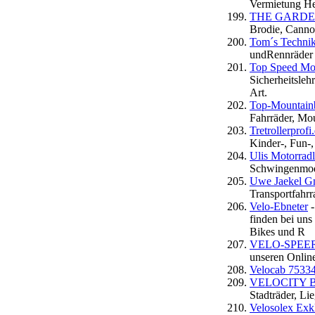
Vermietung He
THE GARDEN E
Brodie, Canno
Tom´s Technik
undRennräder 
Top Speed Mot
Sicherheitsle
Art.
Top-Mountainb
Fahrräder, Mo
Tretrollerprofi
Kinder-, Fun-,
Ulis Motorrad
Schwingenmode
Uwe Jaekel Gmb
Transportfahrra
Velo-Ebneter
-
finden bei uns
Bikes und R
VELO-SPEER
unseren Onlin
Velocab 75334
VELOCITY 
Stadträder, Li
Velosolex Exk