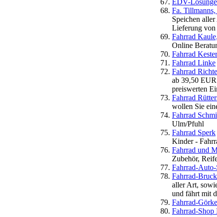
EDV-Lösungen
Fa. Tillmanns,
Speichen aller
Lieferung von 
Fahrrad Kaule,
Online Beratu
Fahrrad Kest
Fahrrad Linke
Fahrrad Richte
ab 39,50 EUR B
preiswerten Ei
Fahrrad Rütter
wollen Sie ein
Fahrrad Schm
Ulm/Pfuhl
Fahrrad Sperk
Kinder - Fahrr
Fahrrad und M
Zubehör, Reif
Fahrrad-Auto
Fahrrad-Bruck
aller Art, sow
und fährt mit 
Fahrrad-Görke 
Fahrrad-Shop