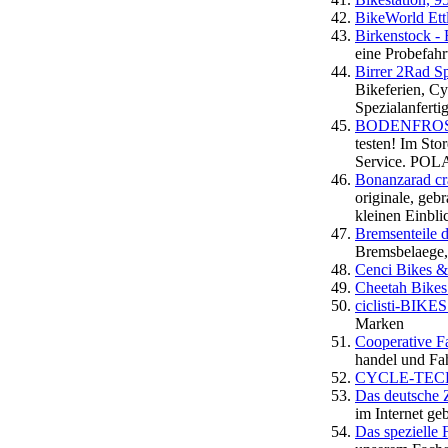
BikeWorld Ettl
Birkenstock -
eine Probefahr
Birrer 2Rad S
Bikeferien, Cy
Spezialanferti
BODENFROST 
testen! Im St
Service. POLA
Bonanzarad cr
originale, gebr
kleinen Einbli
Bremsenteile 
Bremsbelaege,
Cenci Bikes &
Cheetah Bikes
ciclisti-BIKE
Marken
Cooperative F
handel und Fa
CYCLE-TEC
Das deutsche 
im Internet ge
Das spezielle