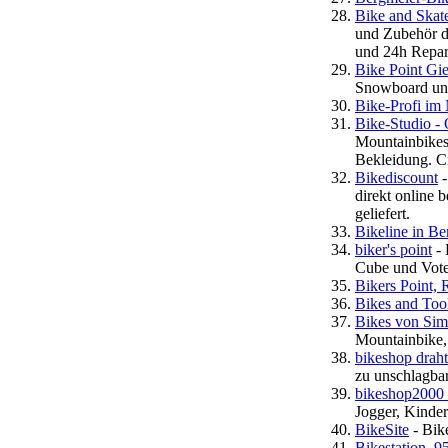
Bike and Skat
und Zubehör d
und 24h Repar
Bike Point Gi
Snowboard un
Bike-Profi im 
Bike-Studio -
Mountainbikes
Bekleidung. C
Bikediscount
-
direkt online 
geliefert.
Bikeline in Be
biker's point
- 
Cube und Vote
Bikers Point,
Bikes and Too
Bikes von Sim
Mountainbike, 
bikeshop draht
zu unschlagbar
bikeshop2000 
Jogger, Kinder
BikeSite
- Bik
Bikestation, 