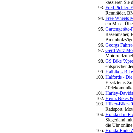
kassieren Sie 
Fred Pichler,
Rennräder, B
Free Wheels M
ein Muss. Übe
Gartengeräte-
Rasenmäher, Fa
Brennholzsäge,
Georgs Fahrra
Gerd Wirz Mot
Motorradzubeh
GS Bike 'Xpre
entsprechenden
Haibike - Bike
Halfords - Di
Ersatzteile, Z
(Telekomunikat
Harley-David
Heinz Bikes 
Hilker-Bikes 0
Radsport, Moto
Honda d m Fre
Siegerland mi
die Uhr online
Honda-Ende Z