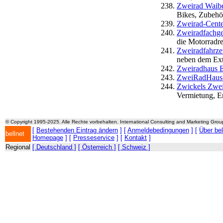
Zweirad Waib
Bikes, Zubehör
Zweirad-Cent
Zweiradfachge
die Motorradre
Zweiradfahrze
neben dem Ext
Zweiradhaus 
ZweiRadHaus
Zwickels Zwei
Vermietung, Er
© Copyright 1995-2025. Alle Rechte vorbehalten. International Consulting and Marketing Gro
[
Bestehenden Eintrag ändern
] [
Anmeldebedingungen
] [
Über be
bellnet
Homepage
] [
Presseservice
] [
Kontakt
]
Regional
[ Deutschland ]
[ Österreich ]
[ Schweiz ]