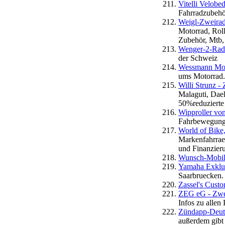
Vitelli Velobe
Fahrradzubehö
Weigl-Zweirad
Motorrad, Roll
Zubehör, Mtb,
Wenger-2-Rad
der Schweiz
Wessmann Mot
ums Motorrad. 
Willi Strunz -
Malaguti, Dael
50%reduzierte
Wipproller vo
Fahrbewegung
World of Bike,
Markenfahrrae
und Finanzier
Wunsch-Mobi
Yamaha Exklu
Saarbruecken.
Zassel's Cust
ZEG eG - Zwei
Infos zu allen
Zündapp-Deut
außerdem gibt