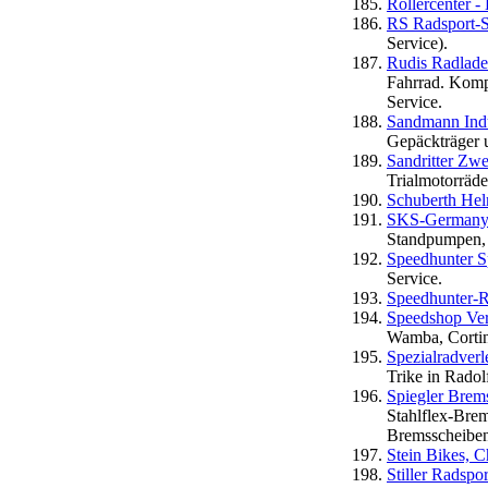
Rollercenter 
RS Radsport-S
Service).
Rudis Radlad
Fahrrad. Kompe
Service.
Sandmann Indu
Gepäckträger 
Sandritter Zw
Trialmotorräde
Schuberth H
SKS-German
Standpumpen, 
Speedhunter S
Service.
Speedhunter-R
Speedshop Ver
Wamba, Corti
Spezialradverl
Trike in Rado
Spiegler Brem
Stahlflex-Bre
Bremsscheibe
Stein Bikes, C
Stiller Radspor