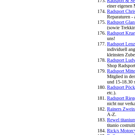
Radsport & Se
einer eigenen 
Radsport Chris
Reparaturen - 
Radsport Glan
(sowie Trekki
Radsport Krue
uns!
Radsport Lenz
individuell a
kleinsten Zube
Radsport Ludw
Shop Radsport 
Radsport Mitte
Mitglied in d
und 15-18.30 
Radsport Pöck
etc.).
Radsport Rieg
nicht nur verk
Rainers Zweir
A-Z.
Rewel titaniu
titanio costrui
Rick/s Motorc