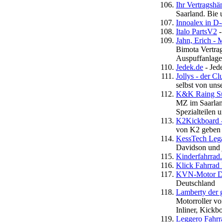
Ihr Vertragshä
Saarland. Bie 
Innoalex in D
Italo PartsV2
-
Jahn, Erich - 
Bimota Vertrag
Auspuffanlag
Jedek.de
- Jed
Jollys - der Cl
selbst von uns
K&K Raing Sup
MZ im Saarlan
Spezialteilen 
K2Kickboard -
von K2 geben d
KessTech Leg
Davidson und 
Kinderfahrrad.
Klick Fahrrad 
KVN-Motor De
Deutschland
Lamberty der 
Motorroller vo
Inliner, Kickb
Leggero Fahrr