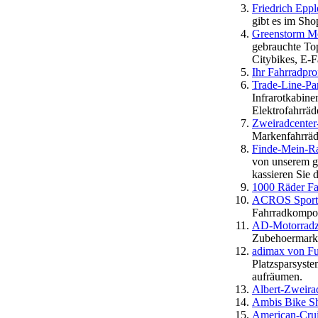
Friedrich Ep
gibt es im Sho
Greenstorm Mo
gebrauchte Top
Citybikes, E-F
Ihr Fahrradpro
Trade-Line-Par
Infrarotkabine
Elektrofahrräd
Zweiradcente
Markenfahrräd
Finde-Mein-
von unserem gr
kassieren Sie 
1000 Räder Fa
ACROS Spor
Fahrradkompon
AD-Motorradz
Zubehoermarkt s
adimax von Fur
Platzsparsyste
aufräumen.
Albert-Zweira
Ambis Bike S
American-Cruis