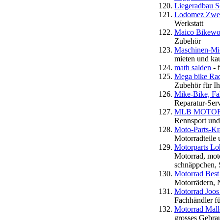
Liegeradbau 
Lodomez Zwei
Werkstatt
Maico Bikewo
Zubehör
Maschinen-Mie
mieten und ka
math salden
- 
Mega bike Rads
Zubehör für Ih
Mike-Bike, Fa
Reparatur-Serv
MLB MOTORSPO
Rennsport und
Moto-Parts-Kr
Motorradteile
Motorparts Loh
Motorrad, moto
schnäppchen, 
Motorrad Best 
Motorrädern, 
Motorrad Joos
Fachhändler f
Motorrad Mall
grosses Gebrau