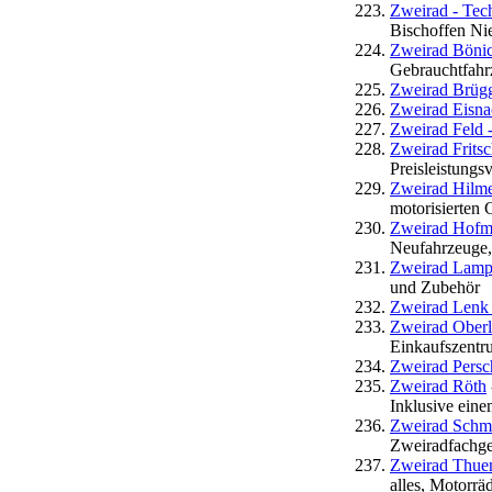
Zweirad - Tec
Bischoffen Ni
Zweirad Böni
Gebrauchtfahrz
Zweirad Brügg
Zweirad Eisna
Zweirad Feld 
Zweirad Frits
Preisleistungsv
Zweirad Hilm
motorisierten 
Zweirad Hofma
Neufahrzeuge,
Zweirad Lam
und Zubehör
Zweirad Lenk 
Zweirad Oberl
Einkaufszentr
Zweirad Persc
Zweirad Röth
Inklusive eine
Zweirad Schmid
Zweiradfachges
Zweirad Thuem
alles, Motorrä