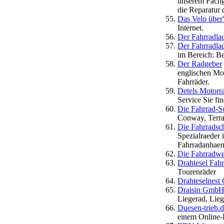
unserem Fachge
die Reparatur d
Das Velo über'
Internet.
Der Fahrradla
Der Fahrradla
im Bereich: B
Der Radgeber
englischen Mo
Fahrräder.
Detels Motorr
Service Sie f
Die Fahrrad-S
Conway, Terra
Die Fahrradsch
Spezialraeder 
Fahrradanhaeng
Die Fahrradwe
Drahtesel Fah
Tourenräder
Drahteselnest
Draisin Gmb
Liegerad, Lieg
Duesen-trieb.
einem Online-