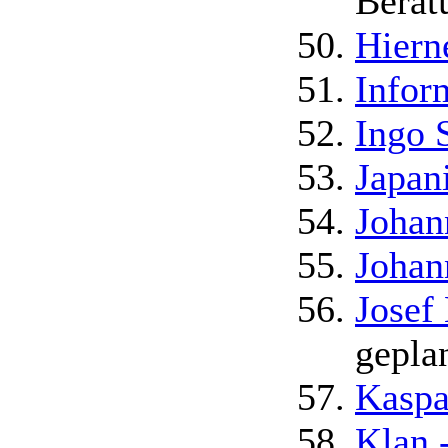
Berat
Hiern
Infor
Ingo 
Japan
Johan
Johan
Josef
geplan
Kaspa
Klan 