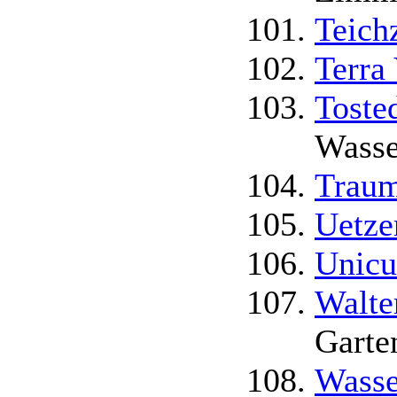
Teich
Terra
Toste
Wasse
Trau
Uetze
Unicu
Walte
Garte
Wasse