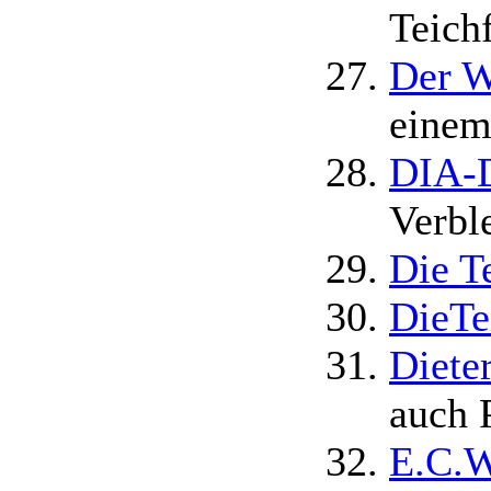
Teich
Der W
einem
DIA-D
Verbl
Die T
DieTe
Diete
auch 
E.C.W