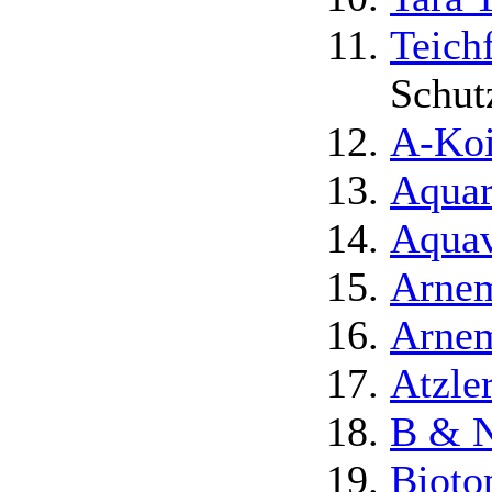
Teich
Schut
A-Koi
Aquar
Aquav
Arnem
Arnem
Atzle
B & 
Bioto