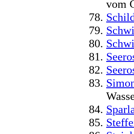
vom G
Schild
Schw
Schwi
Seero
Seero
Simon
Wasse
Sparl
Steff