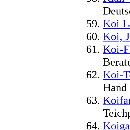
Deuts
Koi L
Koi, 
Koi-F
Berat
Koi-T
Hand
Koifa
Teich
Koiga