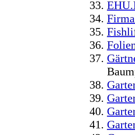
EHU.H
Firma
Fishli
Folie
Gärtn
Baump
Gart
Garte
Garte
Garte