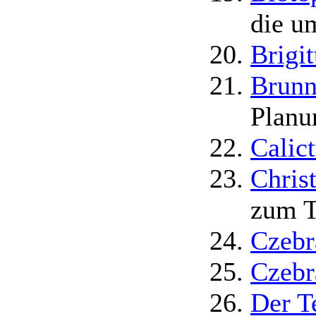
die u
Brigi
Brunn
Planu
Calic
Chris
zum T
Czebr
Czebr
Der T