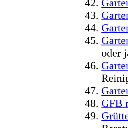
Garte
Garte
Garte
Garte
oder 
Garte
Reini
Garte
GFB 
Grütt