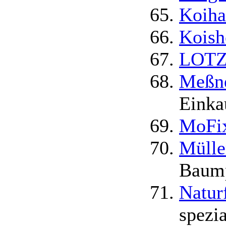
Koiha
Koish
LOTZE
Meßn
Einka
MoFix
Mülle
Baump
Natur
spezia