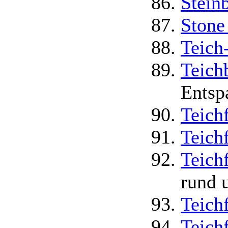
Stein
Stone
Teich
Teic
Entsp
Teich
Teich
Teich
rund 
Teich
Teichf