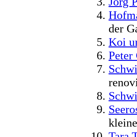
Jörg 
Hofma
der G
Koi u
Peter
Schwi
renov
Schwi
Seero
klein
Tara 