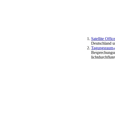
Satellite Offi
Deutschland u
Tagungsraum-d
Besprechungsr
lichtdurchflut