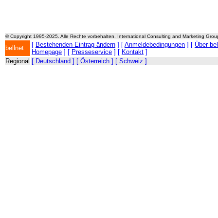
© Copyright 1995-2025. Alle Rechte vorbehalten. International Consulting and Marketing Gro
[
Bestehenden Eintrag ändern
] [
Anmeldebedingungen
] [
Über be
bellnet
Homepage
] [
Presseservice
] [
Kontakt
]
Regional
[ Deutschland ]
[ Österreich ]
[ Schweiz ]