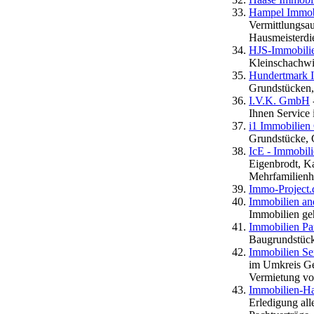
Hampel Immob
Vermittlungsau
Hausmeisterdie
HJS-Immobili
Kleinschachwi
Hundertmark 
Grundstücken,
I.V.K. GmbH
Ihnen Service
i1 Immobilie
Grundstücke,
IcE - Immobil
Eigenbrodt, Ka
Mehrfamilienh
Immo-Project.
Immobilien a
Immobilien ge
Immobilien Par
Baugrundstück
Immobilien S
im Umkreis Ge
Vermietung vo
Immobilien-H
Erledigung all