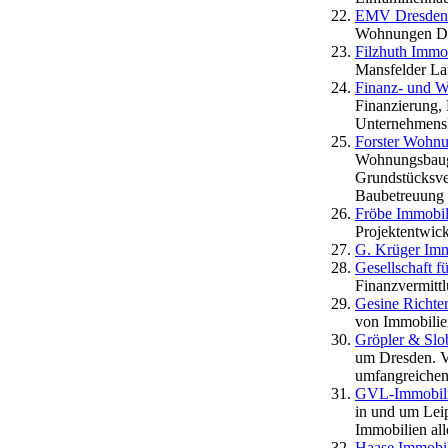
EMV Dresden 
Wohnungen Dr
Filzhuth Immo
Mansfelder La
Finanz- und W
Finanzierung,
Unternehmens
Forster Wohnu
Wohnungsbauge
Grundstücksve
Baubetreuung 
Fröbe Immobil
Projektentwic
G. Krüger Imm
Gesellschaft 
Finanzvermitt
Gesine Richter
von Immobilie
Gröpler & Sl
um Dresden. V
umfangreichen
GVL-Immobili
in und um Lei
Immobilien all
Haase Immobil