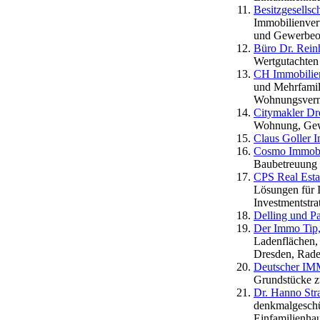
Besitzgesells
Immobilienver
und Gewerbeo
Büro Dr. Rein
Wertgutachten
CH Immobilie
und Mehrfamil
Wohnungsverm
Citymakler Dr
Wohnung, Gew
Claus Goller 
Cosmo Immobi
Baubetreuung 
CPS Real Est
Lösungen für 
Investmentstra
Delling und P
Der Immo Tip
Ladenflächen,
Dresden, Rade
Deutscher IM
Grundstücke z
Dr. Hanno St
denkmalgeschü
Einfamilienha