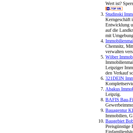
Wert ist? Sper
Studinski Im
Kerngeschäft i
Entwicklung u
auf die Landkr
mit Umgebun
Immobilienmak
Chemnitz, Mit
verwalten ver
Wöber Immobil
Immobilienmakl
Leipziger Immo
den Verkauf s
321DEIN Immo
Komplettservi
Abakus Immobi
Leipzig.
BAFIS Bau-Fi
Gewerbeimmobi
Bauagentur Kla
Immobilien, G
Baugebiet Bo
Preisgünstige 
Einfamilienh