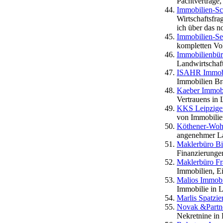
Pachtverträge,
Immobilien-Sc
Wirtschaftsfra
ich über das 
Immobilien-S
kompletten Vo
Immobilienbür
Landwirtschaf
ISAHR Immob
Immobilien Br
Kaeber Immobi
Vertrauens in 
KKS Leipzige
von Immobilie
Köthener-Wohn
angenehmer La
Maklerbüro Bi
Finanzierunge
Maklerbüro Fr
Immobilien, E
Malios Immobil
Immobilie in 
Marlis Spatzie
Novak &Partne
Nekretnine in 