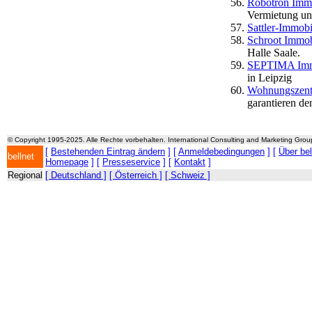
Robotron Imm
Vermietung un
Sattler-Immobi
Schroot Immob
Halle Saale.
SEPTIMA Immo
in Leipzig
Wohnungszent
garantieren de
© Copyright 1995-2025. Alle Rechte vorbehalten. International Consulting and Marketing Gro
[
Bestehenden Eintrag ändern
] [
Anmeldebedingungen
] [
Über be
bellnet
Homepage
] [
Presseservice
] [
Kontakt
]
Regional
[ Deutschland ]
[ Österreich ]
[ Schweiz ]