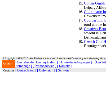
Consis GmbH I
Leipzig Altbau
Coordinator 
Gewerberäume
Courtier-Immo
rund um die I
Creatives Ba
sowohl in Deut
Denkmalcharak
Czesch GmbH 
Bauträgermaß
© Copyright 1995-2025. Alle Rechte vorbehalten. International Consulting and Marketing Gro
[
Bestehenden Eintrag ändern
] [
Anmeldebedingungen
] [
Über be
bellnet
Homepage
] [
Presseservice
] [
Kontakt
]
Regional
[ Deutschland ]
[ Österreich ]
[ Schweiz ]