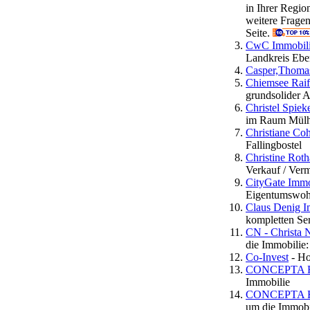
in Ihrer Regi
weitere Frage
Seite.
CwC Immobilie
Landkreis Ebe
Casper,Thoma
Chiemsee Rai
grundsolider 
Christel Spie
im Raum Mülh
Christiane Coh
Fallingbostel
Christine Rot
Verkauf / Ver
CityGate Imm
Eigentumswoh
Claus Denig I
kompletten Se
CN - Christa 
die Immobilie
Co-Invest
- Ho
CONCEPTA He
Immobilie
CONCEPTA Hes
um die Immobi