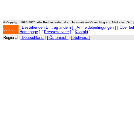
© Copyright 1995-2025. Alle Rechte vorbehalten. International Consulting and Marketing Gro
[
Bestehenden Eintrag ändern
] [
Anmeldebedingungen
] [
Über be
bellnet
Homepage
] [
Presseservice
] [
Kontakt
]
Regional
[ Deutschland ]
[ Österreich ]
[ Schweiz ]