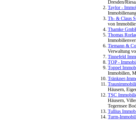
Dresden/Ries
Taylor - Immo
Immobilienang
Th- & Claus S
von Immobilien
Thamke Gmb
Thomas Rorla
Immobilienver
Tiemann & Co
Verwaltung vo
Tinnefeld Im
TOP - Immobi
Toppel Immobi
Immobilien, M
Tränkner-Imm
Traunimmobil
Häusern, Eig
TSC Immobili
Häusern, Vill
Tegernsee Bode
Tullius Immob
Turm-Immobili