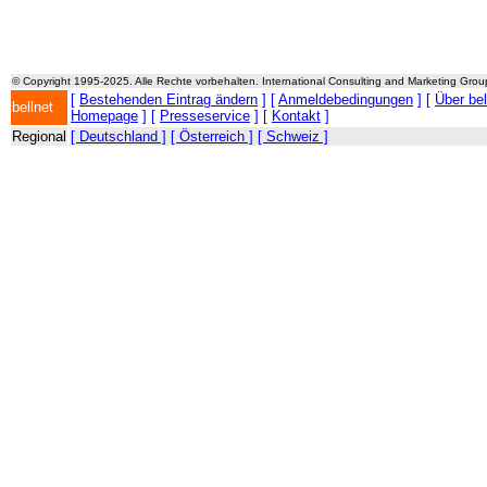
© Copyright 1995-2025. Alle Rechte vorbehalten. International Consulting and Marketing Gro
[
Bestehenden Eintrag ändern
] [
Anmeldebedingungen
] [
Über be
bellnet
Homepage
] [
Presseservice
] [
Kontakt
]
Regional
[ Deutschland ]
[ Österreich ]
[ Schweiz ]