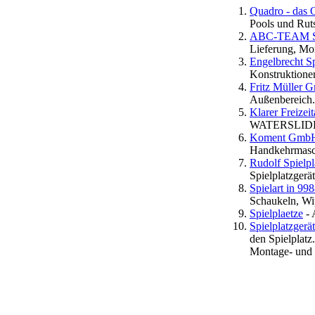
Quadro - das O
Pools und Ruts
ABC-TEAM Sp
Lieferung, Mo
Engelbrecht Sp
Konstruktione
Fritz Müller
Außenbereich.
Klarer Freizei
WATERSLID
Koment Gmb
Handkehrma
Rudolf Spielpl
Spielplatzgerä
Spielart in 9
Schaukeln, Wi
Spielplaetze
- 
Spielplatzgerä
den Spielplatz
Montage- und 