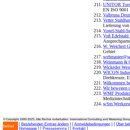
UNITOR Tors
EN ISO 9001
Valbruna Deu
Vetter Stahlha
Lieferung von
Vogel-Stahl-
Voß Edelstah
Ansprechpartn
W. Weichert
Gebiet
webmaster@we
Weinmann & C
Wickeder West
WICON Indust
Drehkreuze, E
Wilkommen bei
Wir bewegen m
WMF Produkti
Medizintechni
wSm Werkzeu
© Copyright 1995-2025. Alle Rechte vorbehalten. International Consulting and Marketing Gro
[
Bestehenden Eintrag ändern
] [
Anmeldebedingungen
] [
Über be
bellnet
Homepage
] [
Presseservice
] [
Kontakt
]