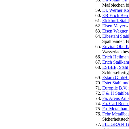
Maßblechen b
Dr. Werner R
EB Erich Berr
Eickhoff-Sta
Eisen Meyer
-
Eisen Wagne
Elbestahl Sta
Spaltbänder, B
Enviral Ober
Wasserlackbesc
Erich Heilma
Erich Stallka
ESBEE, Stahl-
Schlüsselferti
Estaro GmbH 
Estet Stahl un
Europile B.V. 
F & H Stahlba
Fa. Arens An
Fa. Carl Ben
Fa. Metallbau
Fehr Metallba
Sicherheitstec
FILIGRAN Trä