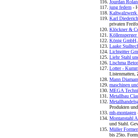
Jourdan Rolan
jung federn
- H
Kaltwalzwerk 
Karl Diederich
privaten Frei
Klöckner & C
Köllensperge
König GmbH,St
Laake Stallt
Lichtgitter G
Liehr Stahl u
Lischma Beto
Lotter - Kumm
Listenmatten,
Mann Diamant
maschinen und
MEGA Techn
Metallbau Cla
Metallhandels
Produkten und
mh-montagen
Montanstahl AG
und Stahl. Gew
Müller Formen
bis 25to. Form