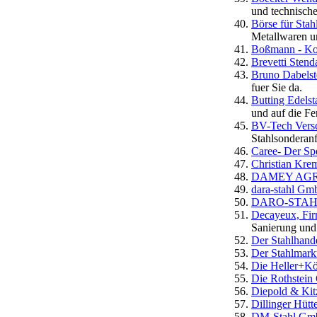
und technisch
Börse für Stah
Metallwaren u
Boßmann - Ko
Brevetti Sten
Bruno Dabelst
fuer Sie da.
Butting Edelst
und auf die Fe
BV-Tech Versc
Stahlsonderan
Caree- Der Spe
Christian Kr
DAMEY AGRAR
dara-stahl G
DARO-STAHL 
Decayeux, Fir
Sanierung un
Der Stahlhande
Der Stahlmarkt
Die Heller+Kö
Die Rothstein
Diepold & Ki
Dillinger Hüt
DM-Stahl G