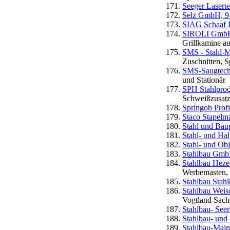
Seeger Laser
Selz GmbH, 9
SIAG Schaaf I
SIROLI GmbH -
Grillkamine au
SMS - Stahl-
Zuschnitten, S
SMS-Saugtech
und Stationär
SPH Stahlpro
Schweißzusatzw
Springob Pro
Staco Stapelm
Stahl und Ba
Stahl- und Hal
Stahl- und O
Stahlbau Gmb
Stahlbau Heze
Werbemasten, 
Stahlbau Stah
Stahlbau Wei
Vogtland Sach
Stahlbau- Se
Stahlbau- un
Stahlbau-Main