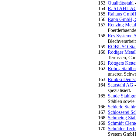
Qualitätsstahl
-
R. STAHL A
Rahaus GmbH 
Rapp GmbH, S
Renzing Metal
Foerderbaende
Res Systeme 
Blechverarbei
ROBUSO Stah
Rödiger Metal
Terrassen, Ca
Röttgers Ket
Rohr-, Stahlba
unseren Schwe
Ruukki Deuts
Saarstahl AG
-
spezialisiert.
Sande Stahlg
Stählen sowie
Schierle Sta
Schlosserei Sc
Schmeing Sta
Schmidt Clem
Schräder Techn
System GmbH, 