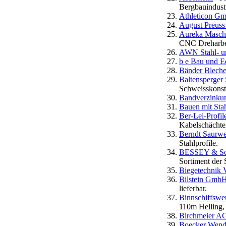
Bergbauindustr
Athleticon G
August Preuss
Aureka Maschi
CNC Dreharbei
AWN Stahl- u
b e Bau und E
Bänder Blech
Baltensperger
Schweisskonstr
Bandverzinku
Bauen mit Stah
Ber-Lei-Profi
Kabelschächten
Berndt Saurwei
Stahlprofile.
BESSEY & Soh
Sortiment der
Biegetechnik 
Bilstein Gmb
lieferbar.
Binnschiffswe
110m Helling,
Birchmeier A
Boecker Wende