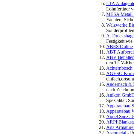
LTA Anlagent
Lohnfertiger v
MESA Metall-
Yachten, Sich
Walzwerke Ei
Sonderprofilen
A. Dreckshage 
Festigkeit wie
ABES Online
ABT Aufberei
ABV Behälte
den TÜV-Rhei
Achternbosch 
AGESO Korros
einfach,ortsun
Andernach & 
nach Zeichnun
Anikon Gmb
Spezialität: S
Apparatebau 
Apparatebau W
Appel Spezials
ARPI Blanksta
Arta Armatur
Ascometal
- Pr