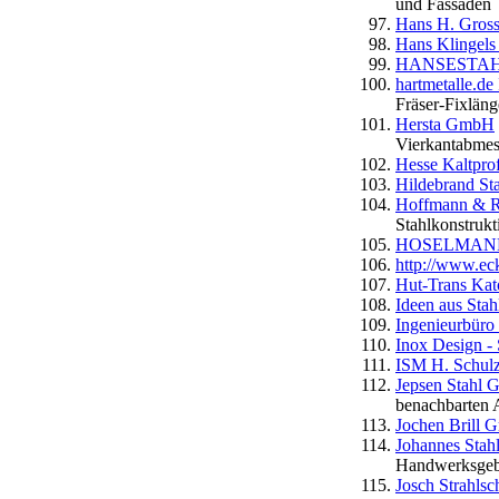
und Fassaden
Hans H. Gross
Hans Klingel
HANSESTAHL 
hartmetalle.de 
Fräser-Fixläng
Hersta GmbH
Vierkantabmes
Hesse Kaltprofi
Hildebrand S
Hoffmann & 
Stahlkonstrukt
HOSELMAN
http://www.eck
Hut-Trans Ka
Ideen aus Stah
Ingenieurbüro
Inox Design - 
ISM H. Schu
Jepsen Stahl 
benachbarten 
Jochen Brill
Johannes Stah
Handwerksgebä
Josch Strahls