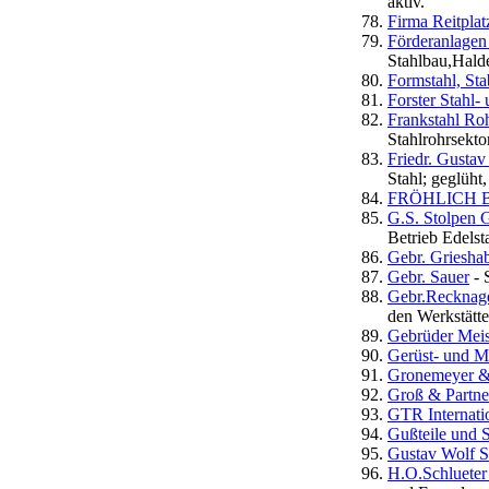
aktiv.
Firma Reitplat
Förderanlagen
Stahlbau,Hald
Formstahl, St
Forster Stahl
Frankstahl Ro
Stahlrohrsekto
Friedr. Gusta
Stahl; geglüht,
FRÖHLICH B
G.S. Stolpen
Betrieb Edels
Gebr. Griesh
Gebr. Sauer
- 
Gebr.Recknage
den Werkstätt
Gebrüder Mei
Gerüst- und 
Gronemeyer 
Groß & Partn
GTR Internati
Gußteile und 
Gustav Wolf 
H.O.Schluete