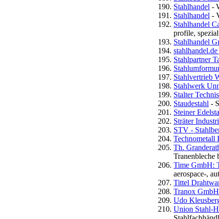
Stahlhandel
- 
Stahlhandel
- 
Stahlhandel Ca
profile, spezia
Stahlhandel 
stahlhandel.de
Stahlpartner T
Stahlumformun
Stahlvertrieb
Stahlwerk Un
Stalter Techn
Staudestahl
- S
Steiner Edelst
Sträter Indust
STV - Stahlbe
Technometall
Th. Granderat
Tranenbleche 
Time GmbH: T
aerospace-, aut
Tittel Drahtwa
Tranox GmbH 
Udo Kleusber
Union Stahl-H
Stahlfachhänd