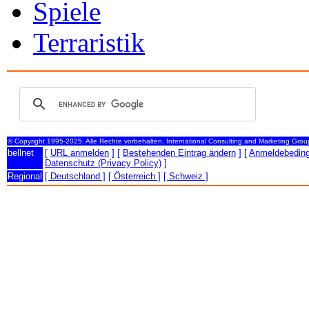
Spiele
Terraristik
© Copyright 1995-2025. Alle Rechte vorbehalten. International Consulting and Marketing Gro
bellnet
[
URL anmelden
] [
Bestehenden Eintrag ändern
] [
Anmeldebedin
Datenschutz (Privacy Policy)
]
Regional
[ Deutschland ]
[ Österreich ]
[ Schweiz ]