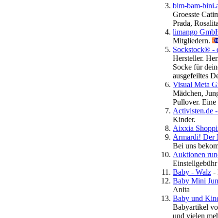
bim-bam-bini.
Groesste Cati
Prada, Rosalita
limango GmbH
Mitgliedern.
Sockstock® - 
Hersteller. H
Socke für dei
ausgefeiltes 
Visual Meta G
Mädchen, Jung
Pullover. Ein
Activisten.de
Kinder.
Aixxia Shopp
Armardi! Der 
Bei uns bekom
Auktionen ru
Einstellgebühr
Baby - Walz
- 
Baby Mini Jun
Anita
Baby und Kind
Babyartikel v
und vielen meh