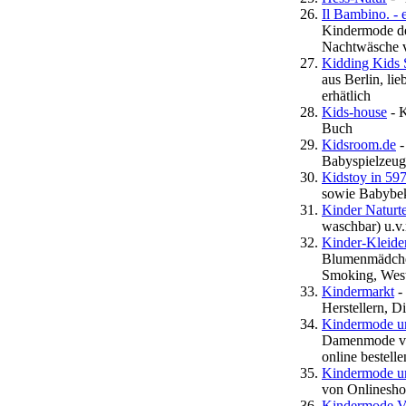
Il Bambino. -
Kindermode de
Nachtwäsche v
Kidding Kids 
aus Berlin, li
erhätlich
Kids-house
- 
Buch
Kidsroom.de
-
Babyspielzeug,
Kidstoy in 59
sowie Babybek
Kinder Naturte
waschbar) u.v
Kinder-Kleide
Blumenmädchen
Smoking, Wes
Kindermarkt
-
Herstellern, Di
Kindermode u
Damenmode von 
online bestelle
Kindermode u
von Onlinesho
Kindermode V