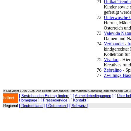
Unikat Trendm
Kinder sowie d
gefertigt werd
Unterwäsche 
Herren, Mädch
Österreich und
Valevida Natur
Damen und Nat
Vertbaudet - 
kindgerechter 
Kollektion fü
Vivaloo
- Hier
Kreatives run
Zebralino
- Sp
Zwillings-Bas
© Copyright 1995-2025. Alle Rechte vorbehalten. International Consulting and Marketing Gro
[
Bestehenden Eintrag ändern
] [
Anmeldebedingungen
] [
Über be
bellnet
Homepage
] [
Presseservice
] [
Kontakt
]
Regional
[ Deutschland ]
[ Österreich ]
[ Schweiz ]