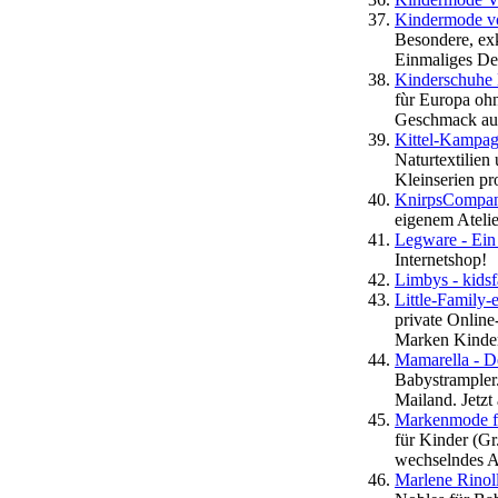
Kindermode vo
Besondere, ex
Einmaliges Des
Kinderschuhe K
fùr Europa ohn
Geschmack au
Kittel-Kampagn
Naturtextilien
Kleinserien pr
KnirpsCompany
eigenem Atelie
Legware - Ein
Internetshop!
Limbys - kids
Little-Family-
private Online
Marken Kinde
Mamarella - 
Babystrampler
Mailand. Jetzt
Markenmode fü
für Kinder (Gr
wechselndes A
Marlene Rinol