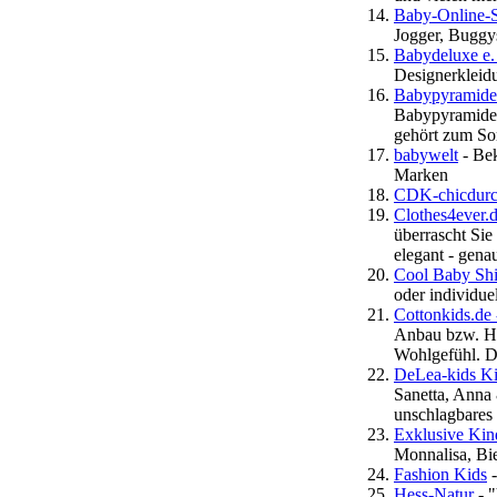
Baby-Online-
Jogger, Buggys
Babydeluxe e.
Designerkleidu
Babypyramide
Babypyramide 
gehört zum So
babywelt
- Be
Marken
CDK-chicdurc
Clothes4ever.
überrascht Sie
elegant - gena
Cool Baby Shir
oder individue
Cottonkids.de 
Anbau bzw. Ha
Wohlgefühl. D
DeLea-kids K
Sanetta, Anna
unschlagbares
Exklusive Kin
Monnalisa, Bi
Fashion Kids
-
Hess-Natur
- "