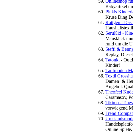
Onlineshop fü
Babyartikel un
Pinkis Kinder
Kruse Ding D
Röttgen - Das
Haushaltstextil
SeruKid - Kin
Mausklick imme
rund um die Uh
Steffi & Ben
Replay, Diesel
Tatonki
- Outd
Kinder!
Taufmoden Ma
Textil Grossh
Damen- & Herr
Angebot. Quali
Theofeel Knd
Caramasov, Po
Tikimo - Tine
vorwiegend Ma
Trend-Compa
Umstandsmoden
Handelsplattfo
Online Spiele.