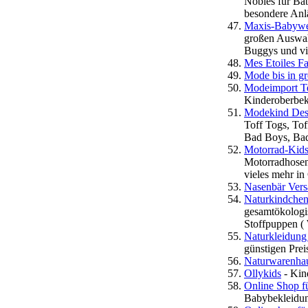
Nobles für Ba
besondere Anlä
Maxis-Babywel
großen Auswah
Buggys und vi
Mes Etoiles F
Mode bis in g
Modeimport Tex
Kinderoberbek
Modekind Des
Toff Togs, To
Bad Boys, Bad
Motorrad-Kids
Motorradhosen,
vieles mehr i
Nasenbär Ver
Naturkindchen
gesamtökologi
Stoffpuppen (
Naturkleidung
günstigen Prei
Naturwarenha
Ollykids
- Kin
Online Shop f
Babybekleidung