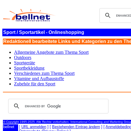
Sport / Sportartikel - Onlineshopping
Redaktionell bearbeitete Links und Kategorien zu den The
Allgemeine Angebote zum Thema Sport
Outdoors
Sportgeräte
Sportbekleidung
Verschiedenes zum Thema Sport
Vitamine und Aufbaustoffe
Zubehör für den Sport
© Copyright 1995-2025. Alle Rechte vorbehalten. International Consulting and Marketing Gro
bellnet
[
URL anmelden
] [
Bestehenden Eintrag ändern
] [
Anmeldebedin