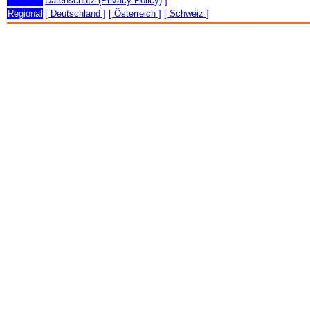
Datenschutz (Privacy Policy)
]
Regional
[ Deutschland ]
[ Österreich ]
[ Schweiz ]