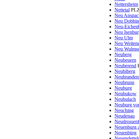
Nettersheim
Nettetal
PLZ
Neu Anspac
Neu Dobbin
Neu-Eichen
Neu Isenbur
Neu Ulm
Neu Weiten
Neu Wulmsd
Neuberg
Neubeuern
Neuberend
P
Neubiberg
Neubranden
Neubrunn
Neuburg
Neubukow
Neubulach
Neuburg vo
Neuching
Neudenau
Neudrossenf
Neuenburg 
Neuenbürg
Neuendettel