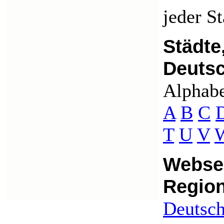
jeder S
Städte
Deuts
Alphabet
A
B
C
T
U
V
Websei
Regio
Deutsch