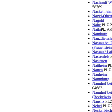
Nachrodt-W
58769
Nackenhei
Nagel-Ober
Nagold
Nahe
PLZ 2
Naila
Plz 95
Namborn
Nanzdietsch
Nassau bei 
(Frauenstein
Nassau / La
Nassenfels
P
Nastätten
Nattheim
PL
Nauen
PLZ 
Nauheim
Naumburg
Naunhof be
04683
Naunhof bei
(Bockelwitz
Nausitz
PLZ
Nebel
PLZ 
Neckarbisch