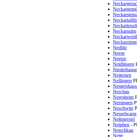
Neckargera
Neckargem
Neckarstein
Neckartailfi
Neckartenzl
Neckarsulm
Neckarwest
Neckarzimm
Nedlitz
Neese
Neetze
Neidlingen
P
Niederhaus
Neitersen
Nellingen
P
Nentershaus
Nerchau
Neresheim
P
Nersingen
P
Neschwitz
P
Nesselwang
Neßmersiel
Netphen
- P
Netschkau
Nette