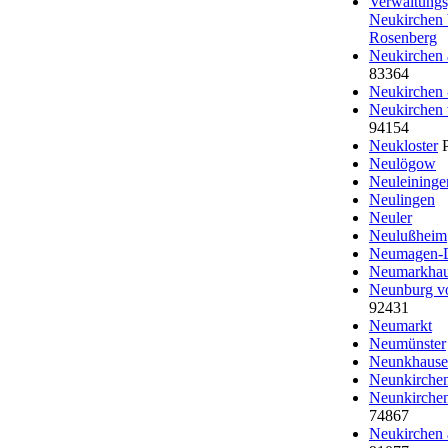
Verwaltungs
Neukirchen 
Rosenberg
Neukirchen 
83364
Neukirchen 
Neukirchen
94154
Neukloster
P
Neulögow
Neuleininge
Neulingen
Neuler
Neulußheim
Neumagen-
Neumarkha
Neunburg v
92431
Neumarkt
Neumünster
Neunkhaus
Neunkirche
Neunkirche
74867
Neukirchen